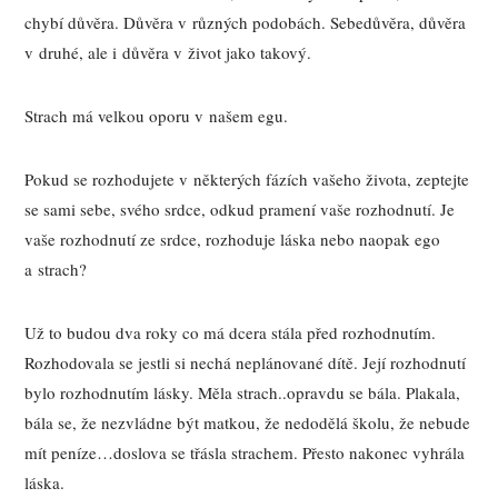
chybí důvěra. Důvěra v různých podobách. Sebedůvěra, důvěra
v druhé, ale i důvěra v život jako takový.
Strach má velkou oporu v našem egu.
Pokud se rozhodujete v některých fázích vašeho života, zeptejte
se sami sebe, svého srdce, odkud pramení vaše rozhodnutí. Je
vaše rozhodnutí ze srdce, rozhoduje láska nebo naopak ego
a strach?
Už to budou dva roky co má dcera stála před rozhodnutím.
Rozhodovala se jestli si nechá neplánované dítě. Její rozhodnutí
bylo rozhodnutím lásky. Měla strach..opravdu se bála. Plakala,
bála se, že nezvládne být matkou, že nedodělá školu, že nebude
mít peníze…doslova se třásla strachem. Přesto nakonec vyhrála
láska.