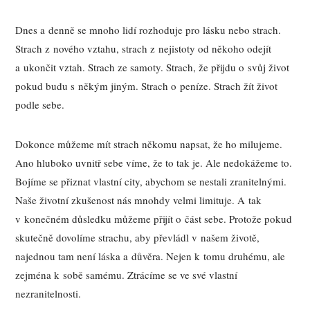
Dnes a denně se mnoho lidí rozhoduje pro lásku nebo strach.
Strach z nového vztahu, strach z nejistoty od někoho odejít
a ukončit vztah. Strach ze samoty. Strach, že přijdu o svůj život
pokud budu s někým jiným. Strach o peníze. Strach žít život
podle sebe.
Dokonce můžeme mít strach někomu napsat, že ho milujeme.
Ano hluboko uvnitř sebe víme, že to tak je. Ale nedokážeme to.
Bojíme se přiznat vlastní city, abychom se nestali zranitelnými.
Naše životní zkušenost nás mnohdy velmi limituje. A tak
v konečném důsledku můžeme přijít o část sebe. Protože pokud
skutečně dovolíme strachu, aby převládl v našem životě,
najednou tam není láska a důvěra. Nejen k tomu druhému, ale
zejména k sobě samému. Ztrácíme se ve své vlastní
nezranitelnosti.