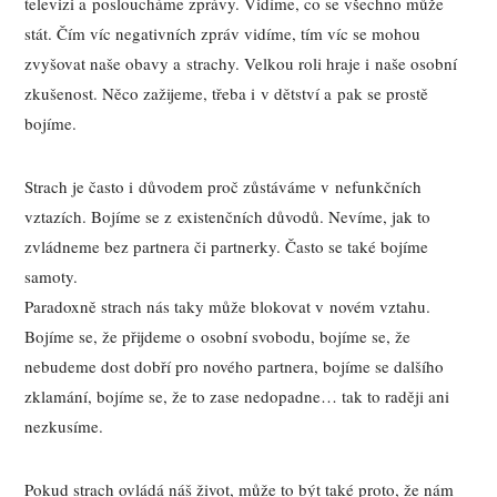
televizi a posloucháme zprávy. Vidíme, co se všechno může
stát. Čím víc negativních zpráv vidíme, tím víc se mohou
zvyšovat naše obavy a strachy. Velkou roli hraje i naše osobní
zkušenost. Něco zažijeme, třeba i v dětství a pak se prostě
bojíme.
Strach je často i důvodem proč zůstáváme v nefunkčních
vztazích. Bojíme se z existenčních důvodů. Nevíme, jak to
zvládneme bez partnera či partnerky. Často se také bojíme
samoty.
Paradoxně strach nás taky může blokovat v novém vztahu.
Bojíme se, že přijdeme o osobní svobodu, bojíme se, že
nebudeme dost dobří pro nového partnera, bojíme se dalšího
zklamání, bojíme se, že to zase nedopadne… tak to raději ani
nezkusíme.
Pokud strach ovládá náš život, může to být také proto, že nám