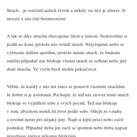
Strach…je součástí našich životů a někdy víc než je zdravé. Je
mocný a nás činí bezmocnými.
A tak se díky strachu zbavujeme štěstí a radosti. Nedovolíme si
jezdit na koni, protože nás ovládl strach. Nelyžujeme nebo se
vyhneme dalším sportům, protože máme strach, že budeme
směšní případně nás blokuje vlastní strach ze selhání nebo jiný
druh strachu. Ve výčtu bych mohla pokračovat.
Věřím, že každý z nás má šanci se postavit vlastním strachům.
Je dobré si je uvědomit. Pochopit, že teď nás zrovna tento strach
blokuje ve vyjádření sebe a svých pocitů. Teď nás blokuje
v tom, abychom mohli žít život podle sebe. Odejít ze vztahu
a uvolnit místo pro nějaký jiný. Najít si lepší práci nebo začít
podnikat. Případně třeba jen začít se sportem nebo třeba napsat
pravdivou zprávu někomu blízkému.