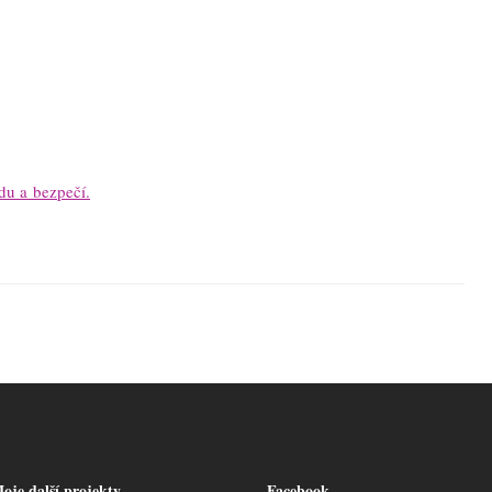
du a bezpečí.
oje další projekty
Facebook