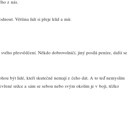
ého z nás.
nout. Většina lidí si přeje klid a mír.
svého přesvědčení. Někdo dobrovolničí, jiný posílá peníze, další se
hou být lidé, kteří skutečně nemají z čeho dát. A to teď nemyslím
evřené srdce a sám se sebou nebo svým okolím je v boji, těžko