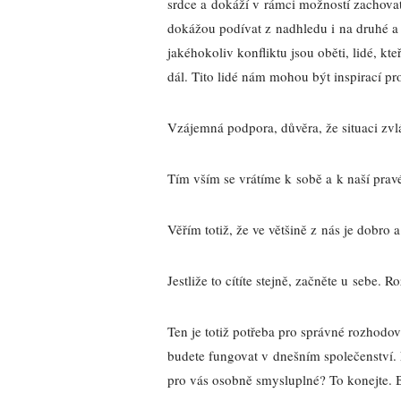
srdce a dokáží v rámci možností zachovat 
dokážou podívat z nadhledu i na druhé a 
jakéhokoliv konfliktu jsou oběti, lidé, k
dál. Tito lidé nám mohou být inspirací pr
Vzájemná podpora, důvěra, že situaci zvl
Tím vším se vrátíme k sobě a k naší prav
Věřím totiž, že ve většině z nás je dobro 
Jestliže to cítíte stejně, začněte u sebe. 
Ten je totiž potřeba pro správné rozhodo
budete fungovat v dnešním společenství. N
pro vás osobně smysluplné? To konejte.