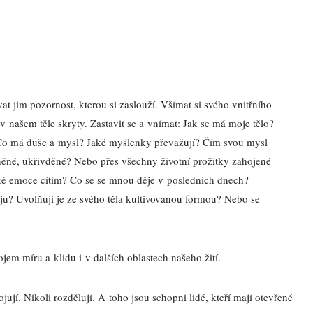
at jim pozornost, kterou si zaslouží. Všímat si svého vnitřního
u v našem těle skryty. Zastavit se a vnímat: Jak se má moje tělo?
? Co má duše a mysl? Jaké myšlenky převažují? Čím svou mysl
něné, ukřivděné? Nebo přes všechny životní prožitky zahojené
ké emoce cítím? Co se se mnou děje v posledních dnech?
u? Uvolňuji je ze svého těla kultivovanou formou? Nebo se
jem míru a klidu i v dalších oblastech našeho žití.
ojují. Nikoli rozdělují. A toho jsou schopni lidé, kteří mají otevřené