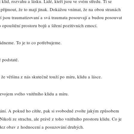
klid, rozvahu a lásku. Lidé, kteří jsou ve svém středu. Ti se
přijmout, že to mají jinak. Dokážou vnímat, že na obou stranách
teří jsou traumatizovaní a svá traumata posouvají a budou posouvat
o opouštění prostoru bojů a šíření pozitivních emocí.
ádneme. To je to co potřebujeme.
é podstatě.
a že většina z nás skutečně touží po míru, klidu a lásce.
Rozvojem svého vnitřního klidu a míru.
vání. A pokud ho cítíte, pak si svobodně zvolte jakým způsobem
ikoli ze strachu, ale právě z toho vnitřního prostoru klidu. Co je
 Bez obav z hodnocení a posuzování druhých.