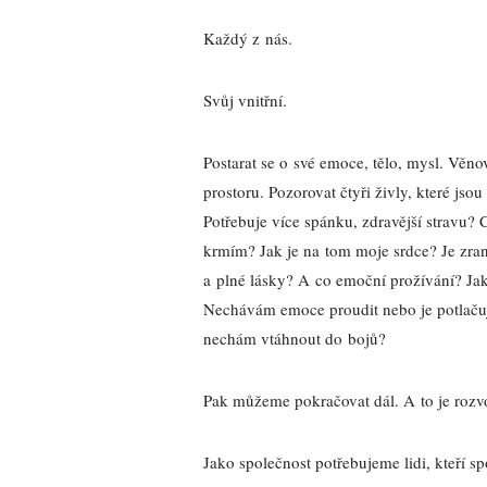
Každý z nás.
Svůj vnitřní.
Postarat se o své emoce, tělo, mysl. Věnov
prostoru. Pozorovat čtyři živly, které jso
Potřebuje více spánku, zdravější stravu
krmím? Jak je na tom moje srdce? Je zra
a plné lásky? A co emoční prožívání? Ja
Nechávám emoce proudit nebo je potlačuj
nechám vtáhnout do bojů?
Pak můžeme pokračovat dál. A to je rozvo
Jako společnost potřebujeme lidi, kteří sp