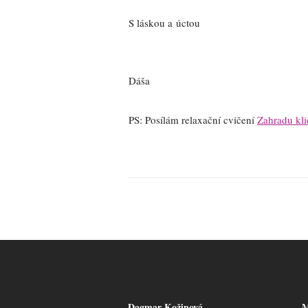
S láskou a úctou
Dáša
PS: Posílám relaxační cvičení
Zahradu kli
Dagmar Kožinová
M