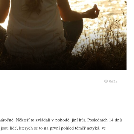
962x
áročné. Někteří to zvládali v pohodě, jiní hůř. Posledních 14 dnů
jsou lidé, kterých se to na první pohled téměř netýká, ve