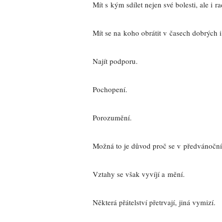
Mít s kým sdílet nejen své bolesti, ale i r
Mít se na koho obrátit v časech dobrých 
Najít podporu.
Pochopení.
Porozumění.
Možná to je důvod proč se v předvánočn
Vztahy se však vyvíjí a mění.
Některá přátelství přetrvají, jiná vymizí.