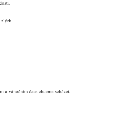
adosti.
i zlých.
ím a vánočním čase chceme scházet.