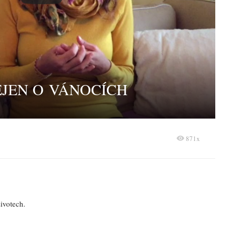
EJEN O VÁNOCÍCH
871x
životech.