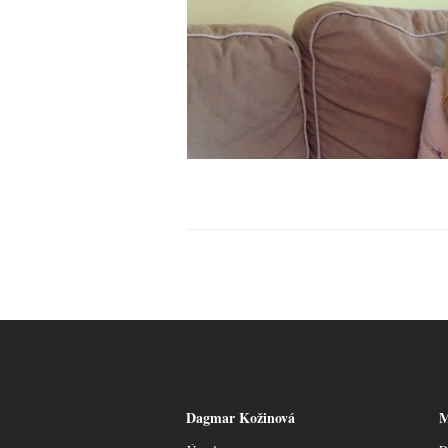
Dagmar Kožinová
M