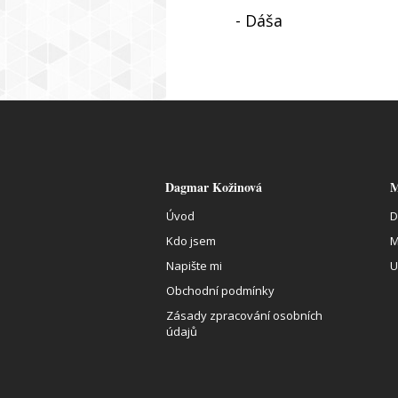
- Dáša
Dagmar Kožinová
M
Úvod
D
Kdo jsem
M
Napište mi
U
Obchodní podmínky
Zásady zpracování osobních
údajů