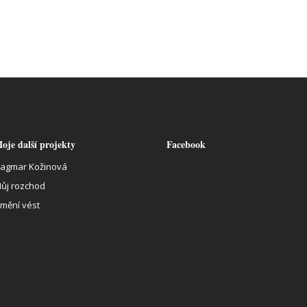
oje další projekty
Facebook
agmar Kožinová
ůj rozchod
mění vést