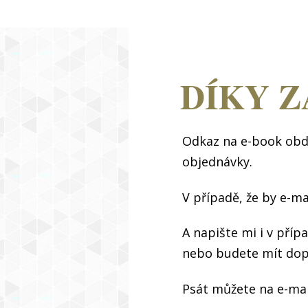
DÍKY Z
Odkaz na e-book obd
objednávky.
V případě, že by e-ma
A napište mi i v pří
nebo budete mít dopl
Psát můžete na e-ma