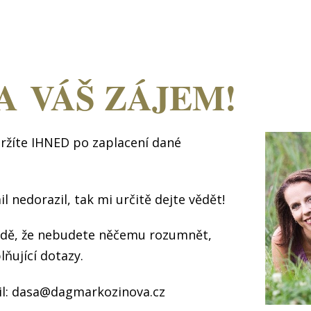
A VÁŠ ZÁJEM!
ržíte IHNED po zaplacení dané
il nedorazil, tak mi určitě dejte vědět!
padě, že nebudete něčemu rozumnět,
ňující dotazy.
il: dasa@dagmarkozinova.cz